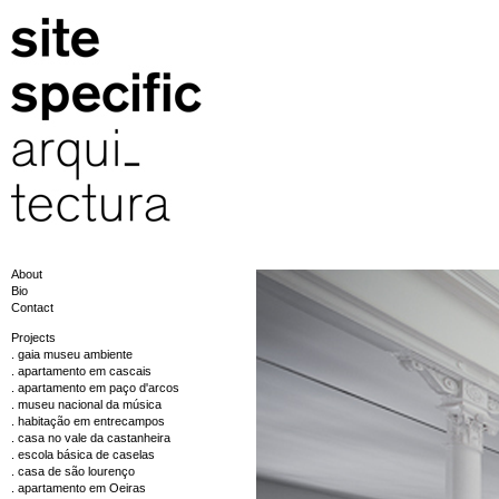
About
Bio
Contact
Projects
. gaia museu ambiente
. apartamento em cascais
. apartamento em paço d'arcos
. museu nacional da música
. habitação em entrecampos
. casa no vale da castanheira
. escola básica de caselas
. casa de são lourenço
. apartamento em Oeiras