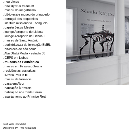
. riga circus
. new cyprus museum
. museu do megalitismo
. biblioteca e museu do brinquedo
. portugal dos pequenitos
. instituto missionário - benguela
. capela Jesus Mestre
. lounge Aeroporto de Lisboa I
. lounge Aeroporto de Lisboa II
. museu de Santo António
. auditório/sala de formação EMEL
. biblioteca de são paulo
. Abu Dhabi Media - estudio 03
. CEPS em Lisboa
. museus da Politécnica
. museu em Piraeus, Grécia
. residências assistidas
. livraria Paulus III
. museu da farmácia
. casa em Alvor
. habitação à Estrela
. habitação ao Conde Barão
. apartamento ao Príncipe Real
Built with
Indexhibit
Designed by
P-06 ATELIER