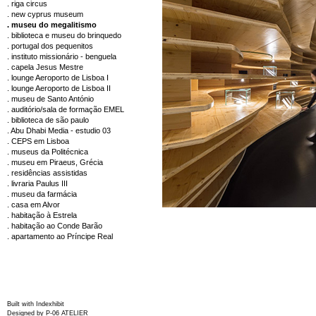
. riga circus
. new cyprus museum
. museu do megalitismo
. biblioteca e museu do brinquedo
. portugal dos pequenitos
. instituto missionário - benguela
. capela Jesus Mestre
. lounge Aeroporto de Lisboa I
. lounge Aeroporto de Lisboa II
. museu de Santo António
. auditório/sala de formação EMEL
. biblioteca de são paulo
. Abu Dhabi Media - estudio 03
. CEPS em Lisboa
. museus da Politécnica
. museu em Piraeus, Grécia
. residências assistidas
. livraria Paulus III
. museu da farmácia
. casa em Alvor
. habitação à Estrela
. habitação ao Conde Barão
. apartamento ao Príncipe Real
Built with
Indexhibit
Designed by
P-06 ATELIER