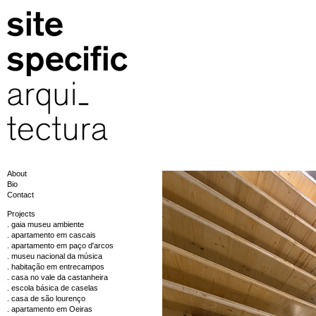
About
Bio
Contact
Projects
. gaia museu ambiente
. apartamento em cascais
. apartamento em paço d'arcos
. museu nacional da música
. habitação em entrecampos
. casa no vale da castanheira
. escola básica de caselas
. casa de são lourenço
. apartamento em Oeiras